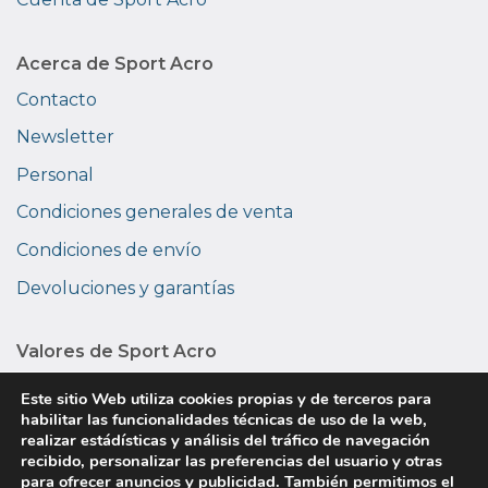
Acerca de Sport Acro
Contacto
Newsletter
Personal
Condiciones generales de venta
Condiciones de envío
Devoluciones y garantías
Valores de Sport Acro
Medio ambiente
Este sitio Web utiliza cookies propias y de terceros para
habilitar las funcionalidades técnicas de uso de la web,
Privacidad
realizar estádísticas y análisis del tráfico de navegación
recibido, personalizar las preferencias del usuario y otras
Sobre nosotros
para ofrecer anuncios y publicidad. También permitimos el