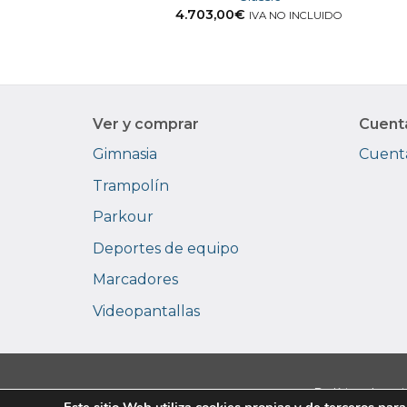
4.703,00
€
IVA NO INCLUIDO
Ver y comprar
Cuent
Gimnasia
Cuenta
Trampolín
Parkour
Deportes de equipo
Marcadores
Videopantallas
Política de pr
Este sitio Web utiliza cookies propias y de terceros para