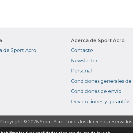
a
Acerca de Sport Acro
 de Sport Acro
Contacto
Newsletter
Personal
Condiciones generales de
Condiciones de envío
Devoluciones y garantías
Copyright © 2026 Sport Acro. Todos los derechos reservados.
ivacidad
|
Uso de cookies
|
Condiciones de uso
|
Devoluciones
 habilitar las funcionalidades técnicas de uso de la web,