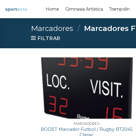
Saltar
Home
Gimnasia Artística
Trampolín
al
contenido
Marcadores
/
Marcadores F
FILTRAR
MARCADORES
BODET Marcador Futbol / Rugby BT2045
Classic