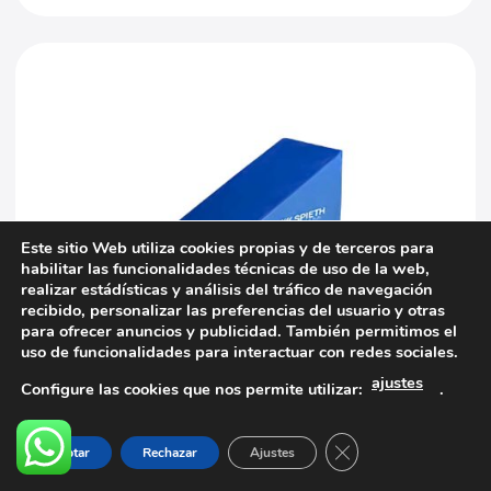
Este sitio Web utiliza cookies propias y de terceros para
habilitar las funcionalidades técnicas de uso de la web,
realizar estádísticas y análisis del tráfico de navegación
recibido, personalizar las preferencias del usuario y otras
para ofrecer anuncios y publicidad. También permitimos el
uso de funcionalidades para interactuar con redes sociales.
GIMNASIA ARTÍSTICA
ajustes
Configure las cookies que nos permite utilizar:
.
SPIETH Módulo Espuma inclinado Mediano
150X100X60 cm
374,02
€
IVA NO INCLUIDO
Cerrar el banner d
Aceptar
Rechazar
Ajustes