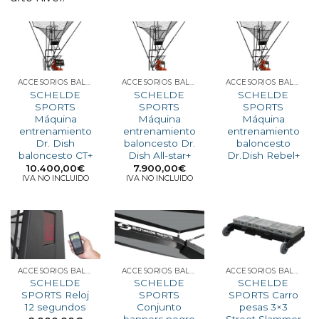
ACCESORIOS BALONCESTO
ACCESORIOS BALONCESTO
ACCESORIOS BALONCESTO
SCHELDE
SCHELDE
SCHELDE
SPORTS
SPORTS
SPORTS
Máquina
Máquina
Máquina
entrenamiento
entrenamiento
entrenamiento
Dr. Dish
baloncesto Dr.
baloncesto
baloncesto CT+
Dish All-star+
Dr.Dish Rebel+
10.400,00
€
7.900,00
€
IVA NO INCLUIDO
IVA NO INCLUIDO
ACCESORIOS BALONCESTO 3X3
ACCESORIOS BALONCESTO 3X3
ACCESORIOS BALONCESTO 3X3
SCHELDE
SCHELDE
SCHELDE
SPORTS Reloj
SPORTS
SPORTS Carro
12 segundos
Conjunto
pesas 3×3