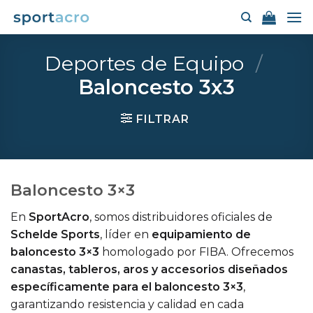
Saltar
al
contenido
Deportes de Equipo
/
Baloncesto 3x3
FILTRAR
Baloncesto 3×3
En
SportAcro
, somos distribuidores oficiales de
Schelde Sports
, líder en
equipamiento de
baloncesto 3×3
homologado por FIBA. Ofrecemos
canastas, tableros, aros y accesorios diseñados
específicamente para el baloncesto 3×3
,
garantizando resistencia y calidad en cada