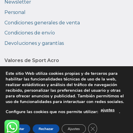
Newsletter
Personal
Condiciones generales de venta
Condiciones de envío
Devoluciones y garantías
Valores de Sport Acro
Medio ambiente
Este sitio Web utiliza cookies propias y de terceros para
habilitar las funcionalidades técnicas de uso de la web,
Privacidad
realizar estádísticas y análisis del tráfico de navegación
recibido, personalizar las preferencias del usuario y otras
Sobre nosotros
para ofrecer anuncios y publicidad. También permitimos el
uso de funcionalidades para interactuar con redes sociales.
ajustes
Copyright © 2026 Sport Acro. Todos los derechos
Configure las cookies que nos permite utilizar:
.
reservados.
Política de privacidad
|
Uso de cookies
|
Condiciones de
Cerrar el banner d
Aceptar
Rechazar
Ajustes
uso
|
Devoluciones
|
Avisos legales