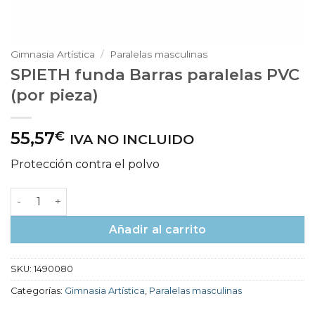
Gimnasia Artística
/
Paralelas masculinas
SPIETH funda Barras paralelas PVC
(por pieza)
55,57
€
IVA NO INCLUIDO
Protección contra el polvo
SPIETH funda Barras paralelas PVC (por pieza) cantidad
Añadir al carrito
SKU:
1490080
Categorías:
Gimnasia Artística
,
Paralelas masculinas