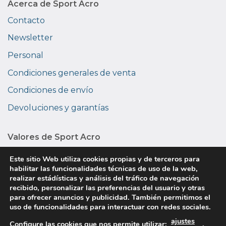
Acerca de Sport Acro
Contacto
Newsletter
Personal
Condiciones generales de venta
Condiciones de envío
Devoluciones y garantías
Valores de Sport Acro
Medio ambiente
Este sitio Web utiliza cookies propias y de terceros para
habilitar las funcionalidades técnicas de uso de la web,
Privacidad
realizar estádísticas y análisis del tráfico de navegación
recibido, personalizar las preferencias del usuario y otras
Sobre nosotros
para ofrecer anuncios y publicidad. También permitimos el
uso de funcionalidades para interactuar con redes sociales.
ajustes
Copyright © 2026 Sport Acro. Todos los derechos
Configure las cookies que nos permite utilizar:
.