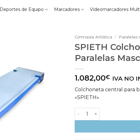
Deportes de Equipo
Marcadores
Videomarcadores Mult
Gimnasia Artística
/
Paralelas
SPIETH Colcho
Paralelas Masc
1.082,00
€
IVA NO 
Colchoneta central para b
«SPIETH».
SPIETH Colchoneta Central 