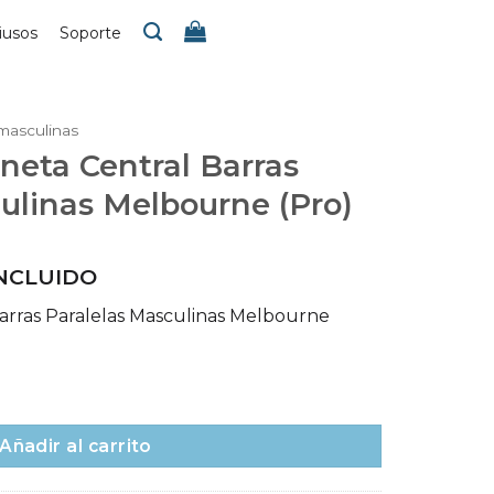
iusos
Soporte
 masculinas
neta Central Barras
ulinas Melbourne (Pro)
INCLUIDO
arras Paralelas Masculinas Melbourne
Barras Paralelas Masculinas Melbourne (Pro) cantidad
Añadir al carrito