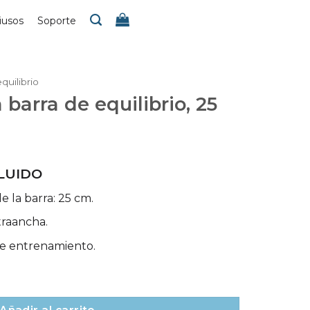
iusos
Soporte
quilibrio
barra de equilibrio, 25
CLUIDO
e la barra: 25 cm.
traancha.
de entrenamiento.
librio, 25 cm – Spieth cantidad