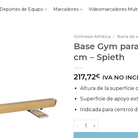
Deportes de Equipo
Marcadores
Videomarcadores Mult
Gimnasia Artística
/
Barra de e
Base Gym para 
cm – Spieth
217,72
€
IVA NO IN
Altura de la superficie d
Superficie de apoyo ex
Indicada para centros 
Base Gym para barra de equi