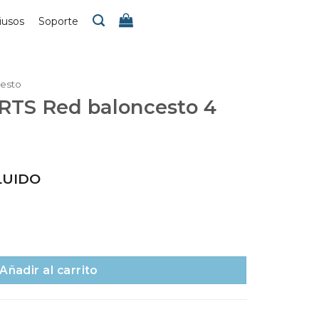
iusos
Soporte
esto
TS Red baloncesto 4
LUIDO
cesto 4 mm, antiwhip cantidad
Añadir al carrito