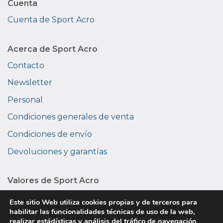
Cuenta
Cuenta de Sport Acro
Acerca de Sport Acro
Contacto
Newsletter
Personal
Condiciones generales de venta
Condiciones de envío
Devoluciones y garantías
Valores de Sport Acro
Medio ambiente
Este sitio Web utiliza cookies propias y de terceros para
habilitar las funcionalidades técnicas de uso de la web,
Privacidad
realizar estádísticas y análisis del tráfico de navegación