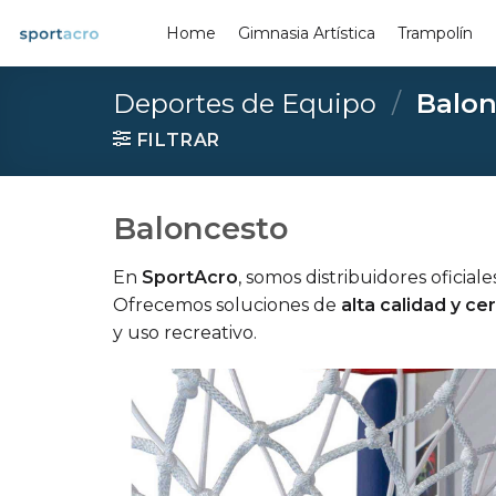
Saltar
Home
Gimnasia Artística
Trampolín
al
contenido
Deportes de Equipo
/
Balon
FILTRAR
Baloncesto
En
SportAcro
, somos distribuidores oficial
Ofrecemos soluciones de
alta calidad y ce
y uso recreativo.