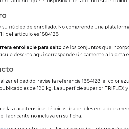
xpresamente que el dispositivo de salto no está incluido.
ro
 y su núcleo de enrollado. No comprende una plataforma 
TH del artículo es 1884128.
rrera enrollable para salto
de los conjuntos que incorpo
tículo descrito aquí corresponde únicamente a la pista e
ucto
lizar el pedido, revise la referencia 1884128, el color az
publicado es de 120 kg. La superficie superior TRIFLEX y
e las características técnicas disponibles en la docume
l fabricante no incluya en su ficha.
asia
para ver otros artículos relacionados. Información de