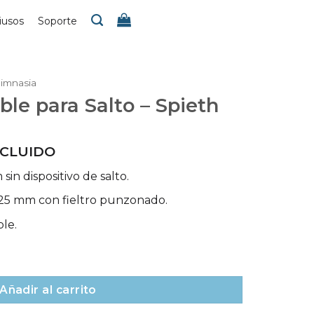
iusos
Soporte
gimnasia
ble para Salto – Spieth
NCLUIDO
sin dispositivo de salto.
25 mm con fieltro punzonado.
le.
o - Spieth cantidad
Añadir al carrito