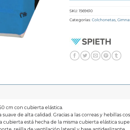
SKU:
1569610
Categorías:
Colchonetas
,
Gimnas
 cm con cubierta elástica.
ave de alta calidad. Gracias a las correas y hebillas cos
 cubierta está hecha de la misma cubierta elástica supe
orte, rejilla de ventilación lateral y base antideslizante.