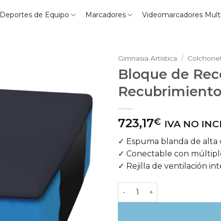
Deportes de Equipo
Marcadores
Videomarcadores Mult
Gimnasia Artística
/
Colchone
Bloque de Rec
Recubrimiento 
723,17
€
IVA NO IN
✓ Espuma blanda de alta 
✓ Conectable con múltipl
✓ Rejilla de ventilación in
Bloque de Recepción con Re