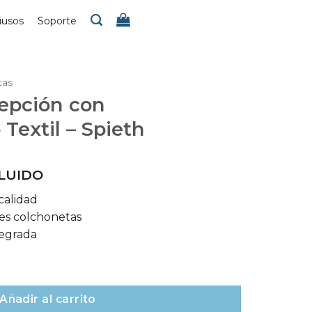
iusos
Soporte
tas
epción con
Textil – Spieth
CLUIDO
calidad
es colchonetas
tegrada
cubrimiento Textil – Spieth cantidad
Añadir al carrito