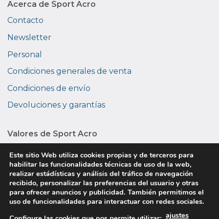
Acerca de Sport Acro
Contacto
Newsletter
Personal
Condiciones generales de venta
Condiciones de envío
Devoluciones y garantías
Valores de Sport Acro
Medio ambiente
Este sitio Web utiliza cookies propias y de terceros para
habilitar las funcionalidades técnicas de uso de la web,
Privacidad
realizar estádísticas y análisis del tráfico de navegación
recibido, personalizar las preferencias del usuario y otras
Sobre nosotros
para ofrecer anuncios y publicidad. También permitimos el
uso de funcionalidades para interactuar con redes sociales.
ajustes
Copyright © 2026 Sport Acro. Todos los derechos
Configure las cookies que nos permite utilizar:
.