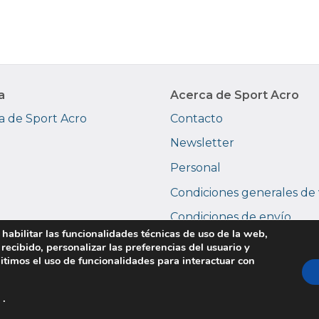
a
Acerca de Sport Acro
 de Sport Acro
Contacto
Newsletter
Personal
Condiciones generales de
Condiciones de envío
 habilitar las funcionalidades técnicas de uso de la web,
Devoluciones y garantías
 recibido, personalizar las preferencias del usuario y
itimos el uso de funcionalidades para interactuar con
Copyright © 2026 Sport Acro. Todos los derechos reservados.
.
ivacidad
|
Uso de cookies
|
Condiciones de uso
|
Devoluciones