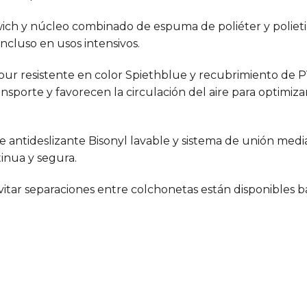
wich y núcleo combinado de espuma de poliéter y poliet
ncluso en usos intensivos.
our resistente en color Spiethblue y recubrimiento de PV
ransporte y favorecen la circulación del aire para optimiz
 antideslizante Bisonyl lavable y sistema de unión media
inua y segura.
vitar separaciones entre colchonetas están disponibles b