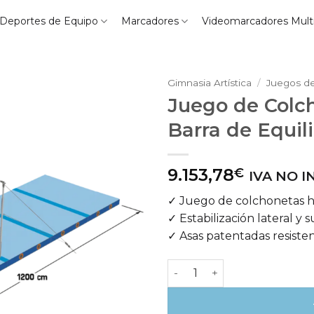
Deportes de Equipo
Marcadores
Videomarcadores Mult
Gimnasia Artística
/
Juegos de
Juego de Colc
Barra de Equili
9.153,78
€
IVA NO 
✓ Juego de colchonetas 
✓ Estabilización lateral y 
✓ Asas patentadas resisten
Juego de Colchonetas “Mosc