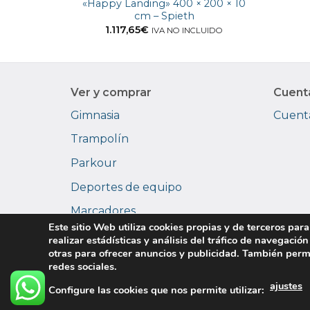
«Happy Landing» 400 × 200 × 10
cm – Spieth
1.117,65
€
IVA NO INCLUIDO
Ver y comprar
Cuent
Gimnasia
Cuenta
Trampolín
Parkour
Deportes de equipo
Marcadores
Este sitio Web utiliza cookies propias y de terceros para
Videopantallas
realizar estádísticas y análisis del tráfico de navegación
otras para ofrecer anuncios y publicidad. También perm
redes sociales.
ajustes
Configure las cookies que nos permite utilizar:
Política de pr