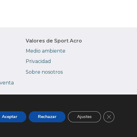
Valores de Sport Acro
Medio ambiente
Privacidad
Sobre nosotros
 venta
Cerrar el ba
Aceptar
Rechazar
Ajustes
|
Avisos legales