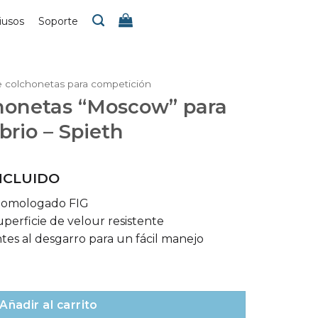
iusos
Soporte
 colchonetas para competición
honetas “Moscow” para
brio – Spieth
INCLUIDO
homologado FIG
superficie de velour resistente
tes al desgarro para un fácil manejo
ow” para Barra de Equilibrio – Spieth cantidad
Añadir al carrito