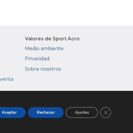
Valores de Sport Acro
Medio ambiente
Privacidad
Sobre nosotros
 venta
Cerrar el ba
Aceptar
Rechazar
Ajustes
|
Avisos legales