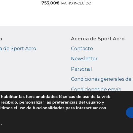
753,00
€
IVA NO INCLUIDO
a
Acerca de Sport Acro
 de Sport Acro
Contacto
Newsletter
Personal
Condiciones generales de
Condiciones de envío
 habilitar las funcionalidades técnicas de uso de la web,
Devoluciones y garantías
 recibido, personalizar las preferencias del usuario y
itimos el uso de funcionalidades para interactuar con
Copyright © 2026 Sport Acro. Todos los derechos reservados.
.
ivacidad
|
Uso de cookies
|
Condiciones de uso
|
Devoluciones