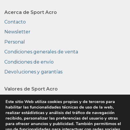
Acerca de Sport Acro
Contacto
Newsletter
Personal
Condiciones generales de venta
Condiciones de envío
Devoluciones y garantías
Valores de Sport Acro
Medio ambiente
Este sitio Web utiliza cookies propias y de terceros para
habilitar las funcionalidades técnicas de uso de la web,
Privacidad
realizar estádísticas y análisis del tráfico de navegación
recibido, personalizar las preferencias del usuario y otras
Sobre nosotros
para ofrecer anuncios y publicidad. También permitimos el
uso de funcionalidades para interactuar con redes sociales.