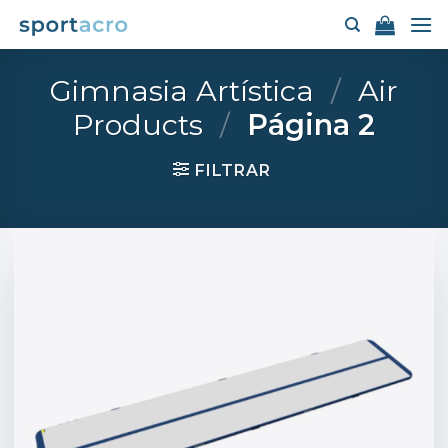
Saltar
al
contenido
Gimnasia Artística
/
Air
Products
/
Página 2
FILTRAR