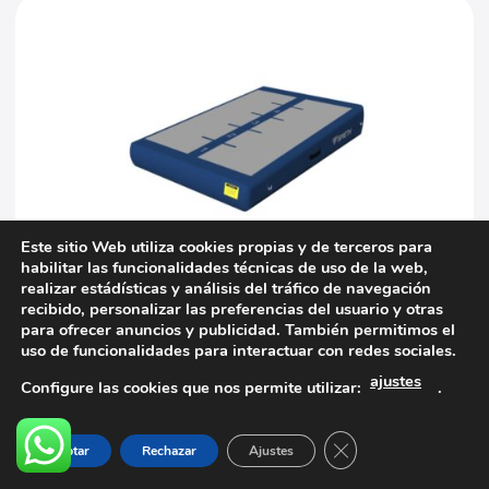
Este sitio Web utiliza cookies propias y de terceros para
habilitar las funcionalidades técnicas de uso de la web,
realizar estádísticas y análisis del tráfico de navegación
recibido, personalizar las preferencias del usuario y otras
AIR PRODUCTS
para ofrecer anuncios y publicidad. También permitimos el
SPIETH Módulo aire inclinado mediano 180 cm x 120
uso de funcionalidades para interactuar con redes sociales.
cm x 30 -20 cm.
ajustes
1.042,59
€
Configure las cookies que nos permite utilizar:
.
IVA NO INCLUIDO
Cerrar el banner d
Aceptar
Rechazar
Ajustes